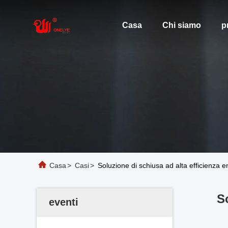
Casa
Chi siamo
p
Casa
>
Casi
>
Soluzione di schiusa ad alta efficienza ene
So
eventi