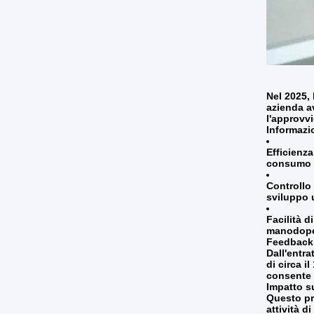
Nel 2025,
azienda a
l'approvvi
Informazi
Efficienza
consumo e
Controllo
sviluppo 
Facilità d
manodoper
Feedback 
Dall'entr
di circa i
consente 
Impatto s
Questo pro
attività d