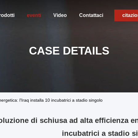
rodotti
eventi
Video
Contattaci
citazi
CASE DETAILS
rgetica: l'Iraq installa 10 incubatrici a stadio singolo
luzione di schiusa ad alta efficienza ene
incubatrici a stadio s