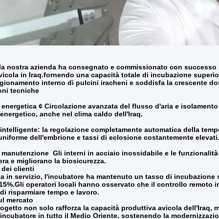
 la nostra azienda ha consegnato e commissionato con successo 1
vicola in Iraq.fornendo una capacità totale di incubazione superi
gionamento interno di pulcini iracheni e soddisfa la crescente dom
oni tecniche
 energetica ¢ Circolazione avanzata del flusso d'aria e isolament
nergetico, anche nel clima caldo dell'Iraq.
 intelligente: la regolazione completamente automatica della tempe
uniforme dell'embrione e tassi di eclosione costantemente elevati
i manutenzione ️ Gli interni in acciaio inossidabile e le funzionalit
a e migliorano la biosicurezza.
dei clienti
ata in servizio, l'incubatore ha mantenuto un tasso di incubazione
l 15%.Gli operatori locali hanno osservato che il controllo remoto 
di risparmiare tempo e lavoro.
ul mercato
getto non solo rafforza la capacità produttiva avicola dell'Iraq, 
i incubatore in tutto il Medio Oriente, sostenendo la modernizzazio