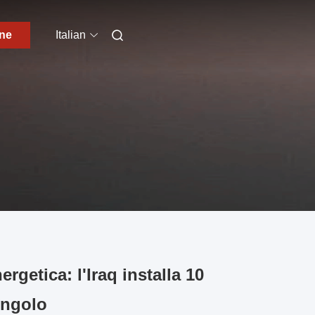
one
Italian
rgetica: l'Iraq installa 10
ingolo