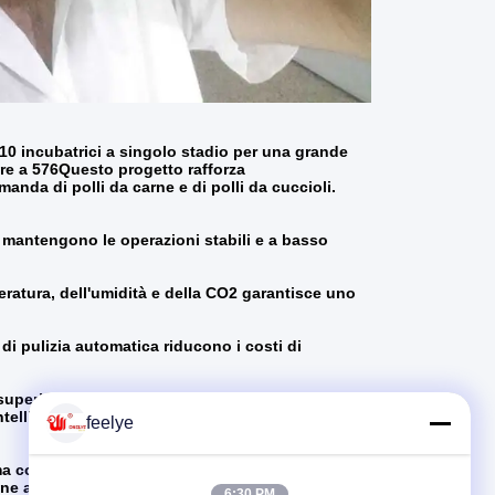
0 incubatrici a singolo stadio per una grande
ore a 576Questo progetto rafforza
anda di polli da carne e di polli da cuccioli.
o mantengono le operazioni stabili e a basso
ratura, dell'umidità e della CO2 garantisce uno
.
à di pulizia automatica riducono i costi di
 superiore al 98% riducendo le spese energetiche
intelligente semplifica la gestione quotidiana e
feelye
ma costituisce anche un modello per un'efficiente
ne agricola regionale..
6:30 PM