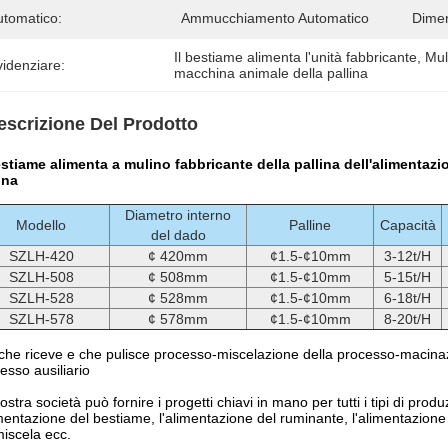
utomatico:
Ammucchiamento Automatico
Dimen
Il bestiame alimenta l'unità fabbricante
, 
Mul
idenziare:
macchina animale della pallina
escrizione Del Prodotto
estiame alimenta a mulino fabbricante della pallina dell'alimentaz
ina
Diametro interno
Modello
Palline
Capacità
del dado
SZLH-420
¢ 420mm
¢1.5-¢10mm
3-12t/H
SZLH-508
¢ 508mm
¢1.5-¢10mm
5-15t/H
SZLH-528
¢ 528mm
¢1.5-¢10mm
6-18t/H
SZLH-578
¢ 578mm
¢1.5-¢10mm
8-20t/H
he riceve e che pulisce processo-miscelazione della processo-macina
esso ausiliario
ostra società può fornire i progetti chiavi in mano per tutti i tipi di pr
imentazione del bestiame, l'alimentazione del ruminante, l'alimentazione
iscela ecc.