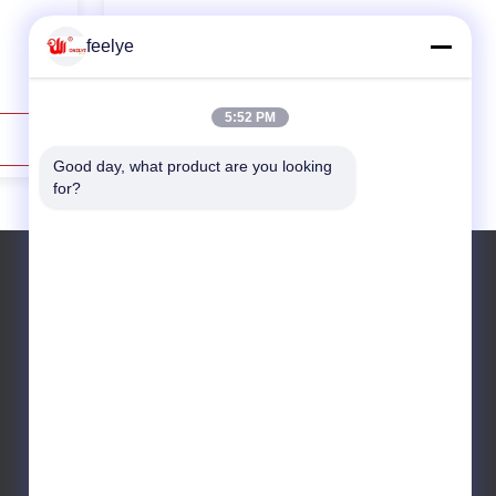
decima pallina dell'alimentazione di
feelye
legno del gamberetto del pesce che
rio
fa macchina
5:52 PM
iame
Contatta ora
Good day, what product are you looking 
for?
tel: 0086 15190313545