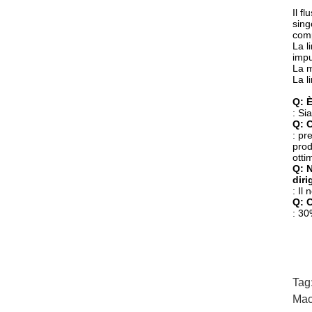
Il f
sing
comp
La l
impu
La m
La l
Q: È
: Si
Q: C
: pr
prod
otti
Q: 
diri
: Il
Q: 
: 30
Tag
Mac