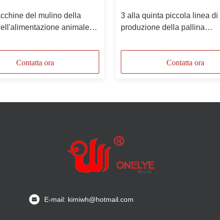
cchine del mulino della
3 alla quinta piccola linea di
dell'alimentazione animale
produzione della pallina
iame 15tph palline di 10mm -
dell'alimentazione macchina
animale della pallina
dell'alimentazione del best
Contatta ora
Contatta ora
E-mail: kimiwh@hotmail.com