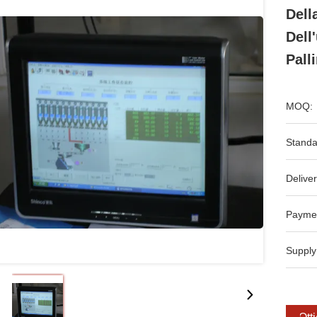
Dell
Dell
Pall
MOQ:
Standa
Deliver
Payme
Supply