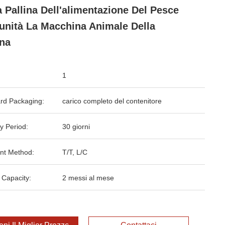
a Pallina Dell'alimentazione Del Pesce
'unità La Macchina Animale Della
ina
1
rd Packaging:
carico completo del contenitore
y Period:
30 giorni
nt Method:
T/T, L/C
 Capacity:
2 messi al mese