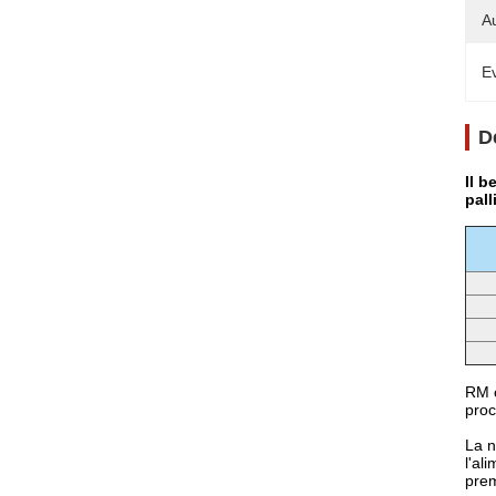
A
Ev
D
Il b
pall
RM c
proc
La n
l'al
prem