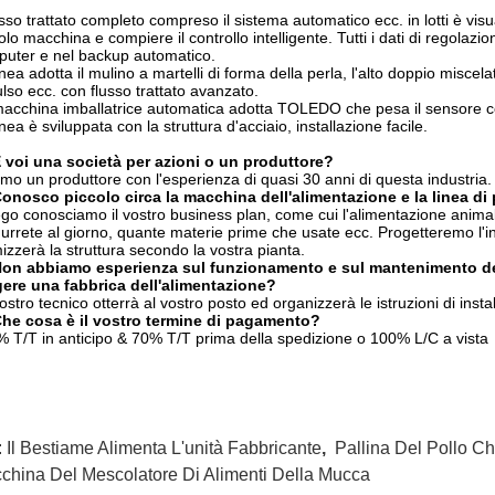
lusso trattato completo compreso il sistema automatico ecc. in lotti è vi
olo macchina e compiere il controllo intelligente. Tutti i dati di regolazi
uter e nel backup automatico.
inea adotta il mulino a martelli di forma della perla, l'alto doppio miscelator
lso ecc. con flusso trattato avanzato.
acchina imballatrice automatica adotta TOLEDO che pesa il sensore co
inea è sviluppata con la struttura d'acciaio, installazione facile.
 voi una società per azioni o un produttore?
amo un produttore con l'esperienza di quasi 30 anni di questa industria. 
onosco piccolo circa la macchina dell'alimentazione e la linea di
ego conosciamo il vostro business plan, come cui l'alimentazione animal
urrete al giorno, quante materie prime che usate ecc. Progetteremo l'int
mizzerà la struttura secondo la vostra pianta.
Non abbiamo esperienza sul funzionamento e sul mantenimento del
gere una fabbrica dell'alimentazione?
 nostro tecnico otterrà al vostro posto ed organizzerà le istruzioni di inst
Che cosa è il vostro termine di pagamento?
% T/T in anticipo & 70% T/T prima della spedizione o 100% L/C a vista
:
Il Bestiame Alimenta L'unità Fabbricante
,
Pallina Del Pollo C
china Del Mescolatore Di Alimenti Della Mucca