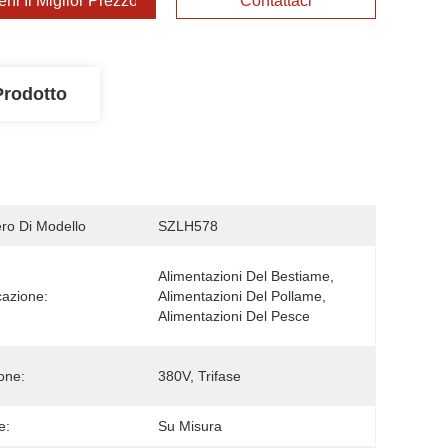
ieni Il Miglior Prezzo
Contattaci
Prodotto
o Di Modello
SZLH578
Alimentazioni Del Bestiame, 
cazione:
Alimentazioni Del Pollame, 
Alimentazioni Del Pesce
one:
380V, Trifase
e:
Su Misura