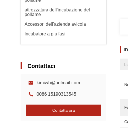
pollame
attrezzatura dell'incubazione del
pollame
Accessori dell'azienda avicola
Incubatore a più fasi
I
L
Contattaci
kimiwh@hotmail.com
N
0086 15190313545
F
Contatta ora
C