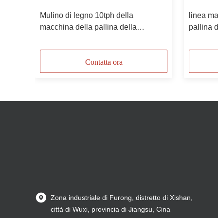
della
Mulino di legno 10tph della
linea ma
ale
macchina della pallina della
pallina 
biomassa industriale commerciale
del best
di 1,5
Contatta ora
Zona industriale di Furong, distretto di Xishan,
città di Wuxi, provincia di Jiangsu, Cina