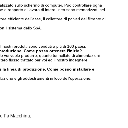
sualizzato sullo schermo di computer. Può controllare ogna
one e rapporto di lavoro di intera linea sono memorizzati nel
e efficiente dell'asse, il collettore di polveri del filtrante di
n il sistema dello SpA.
I nostri prodotti sono venduti a più di 100 paesi.
 produzione. Come posso ottenere l'inizio?
e voi vuole produrre, quanto tonnellate di alimentazioni
ero flusso trattato per voi ed il nostro ingegnere
la linea di produzione. Come posso installare e
allazione e gli addestramenti in loco dell'operazione.
he Fa Macchina
,