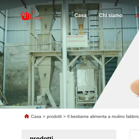
Casa
Chi siamo
p
Casa
>
prodotti
>
Il bestiame alimenta a mulino fabbric
prodotti