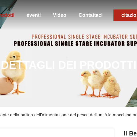
rodotti
eventi
Video
Contattaci
citazi
DETTAGLI DEI PRODOTTI
ante della pallina dell'alimentazione del pesce dell'unità la macchina an
Il B